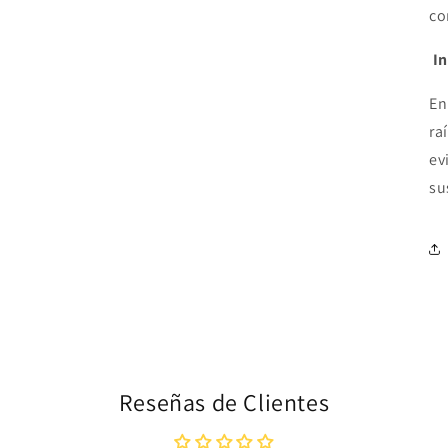
co
I
En
ra
ev
su
Reseñas de Clientes