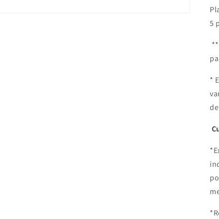
Pl
5 
**
pa
* 
va
de
C
*E
in
po
me
*R