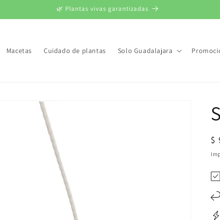
🌿 Plantas vivas garantizadas
Macetas
Cuidado de plantas
Solo Guadalajara
Promoci
Pr
$
ha
Imp