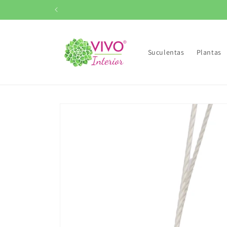
Ir
directamente
al contenido
Suculentas
Plantas
Ir
directamente
a la
información
del producto