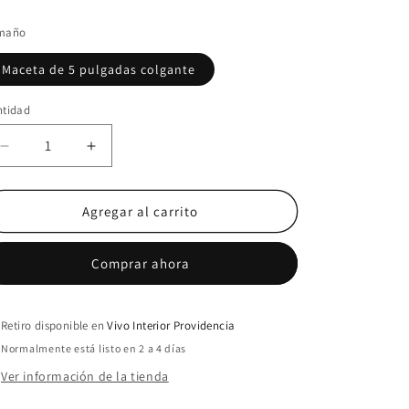
maño
Maceta de 5 pulgadas colgante
ntidad
ntidad
Reducir
Aumentar
cantidad
cantidad
para
para
Sedum
Sedum
Agregar al carrito
Tokio
Tokio
Comprar ahora
Retiro disponible en
Vivo Interior Providencia
Normalmente está listo en 2 a 4 días
Ver información de la tienda