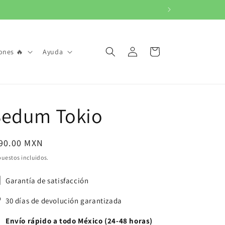
Iniciar
Carrito
ones 🔥
Ayuda
sesión
Sedum Tokio
ecio
 90.00 MXN
bitual
uestos incluidos.
Garantía de satisfacción
30 días de devolución garantizada
Envío rápido a todo México (24-48 horas)