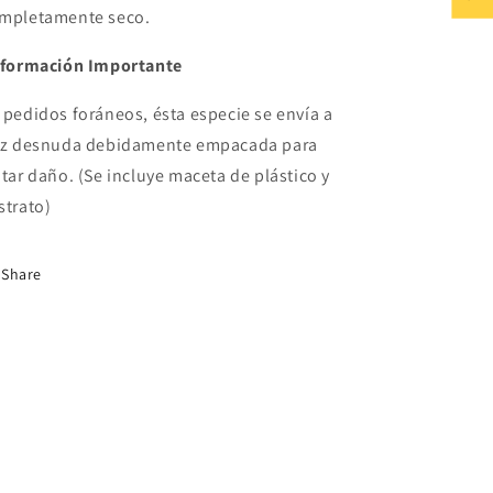
mpletamente seco.
nformación Importante
 pedidos foráneos, ésta especie se envía a
íz desnuda debidamente empacada para
itar daño. (Se incluye maceta de plástico y
strato)
Share