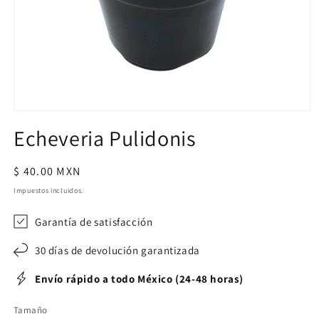
Abrir
elemento
Echeveria Pulidonis
multimedia
1
en
una
Precio
$ 40.00 MXN
ventana
habitual
modal
Impuestos incluidos.
Garantía de satisfacción
30 días de devolución garantizada
Envío rápido a todo México (24-48 horas)
Tamaño