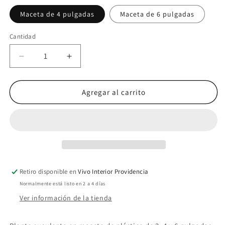
Maceta de 4 pulgadas
Maceta de 6 pulgadas
Cantidad
Cantidad
Reducir
Aumentar
cantidad
cantidad
para
para
Echeveria
Echeveria
Agregar al carrito
Pulidonis
Pulidonis
Retiro disponible en
Vivo Interior Providencia
Normalmente está listo en 2 a 4 días
Ver información de la tienda