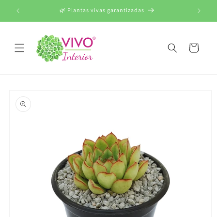
Ir
directamente
000
🌿 Plantas vivas garantizadas
al contenido
Carrito
Ir
directamente
a la
información
del producto