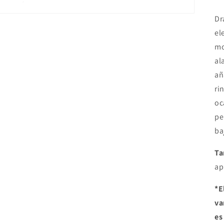
Dr
el
mo
al
añ
ri
oc
pe
ba
Ta
ap
*E
va
es