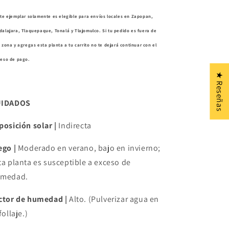
te ejemplar solamente es elegible para envíos locales en Zapopan,
alajara, Tlaquepaque, Tonalá y Tlajomulco. Si tu pedido es fuera de
 zona y agregas esta planta a tu carrito no te dejará continuar con el
ceso de pago.
★ Reseñas
UIDADOS
posición solar |
Indirecta
ego |
Moderado en verano, bajo en invierno;
ta planta es susceptible a exceso de
medad.
ctor de humedad |
Alto. (Pulverizar agua en
follaje.)