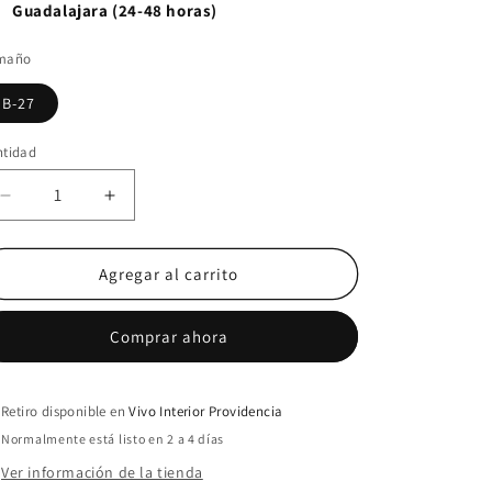
Guadalajara (24-48 horas)
maño
B-27
ntidad
ntidad
Reducir
Aumentar
cantidad
cantidad
para
para
Dracena
Dracena
Agregar al carrito
Marginata
Marginata
Comprar ahora
Retiro disponible en
Vivo Interior Providencia
Normalmente está listo en 2 a 4 días
Ver información de la tienda