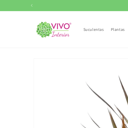
Ir
directamente
al contenido
Suculentas
Plantas
Ir
directamente
a la
información
del producto