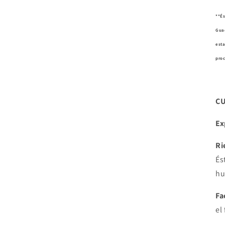
**És
Guad
esta
pro
C
Ex
Ri
És
hu
Fa
el 