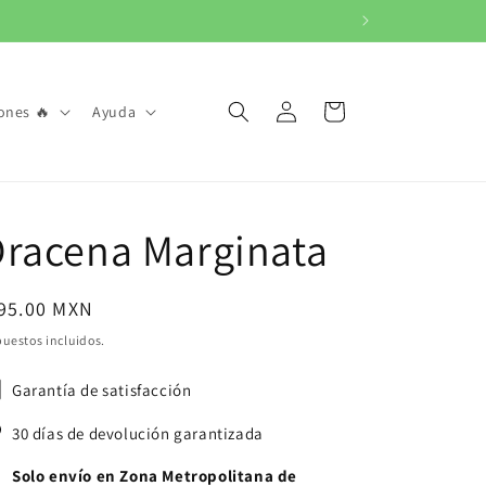
Iniciar
Carrito
ones 🔥
Ayuda
sesión
racena Marginata
ecio
 95.00 MXN
bitual
uestos incluidos.
Garantía de satisfacción
30 días de devolución garantizada
Solo envío en Zona Metropolitana de