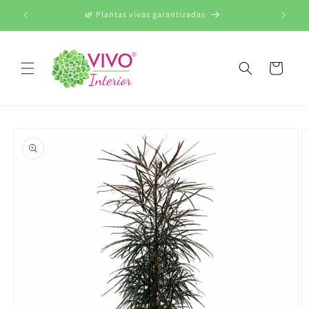
Ir
directamente
000
🌿 Plantas vivas garantizadas
al contenido
Carrito
Ir
directamente
a la
información
del producto