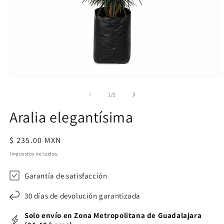
Abrir
Ab
elemento
e
multimedia
m
de
1
/
2
1
2
en
e
Aralia elegantísima
una
u
ventana
v
modal
m
Precio
$ 235.00 MXN
habitual
Impuestos incluidos.
Garantía de satisfacción
30 días de devolución garantizada
Solo envío en Zona Metropolitana de Guadalajara