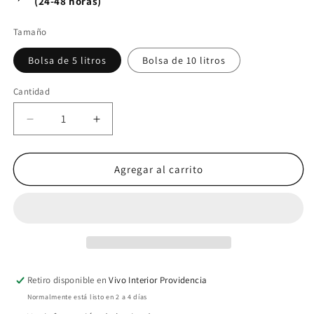
(24-48 horas)
Tamaño
Bolsa de 5 litros
Bolsa de 10 litros
Cantidad
Cantidad
Reducir
Aumentar
cantidad
cantidad
para
para
Aralia
Aralia
Agregar al carrito
elegantísima
elegantísima
Retiro disponible en
Vivo Interior Providencia
Normalmente está listo en 2 a 4 días